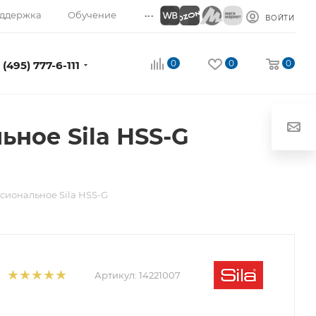
...
ддержка
Обучение
ВОЙТИ
0
0
0
 (495) 777-6-111
ное Sila НSS-G
сиональное Sila НSS-G
Артикул:
14221007