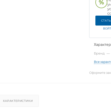
у
у
с
СТАТ
ВОЙТ
Характе
Бренд
—
Все харак
Оформите зака
ХАРАКТЕРИСТИКИ