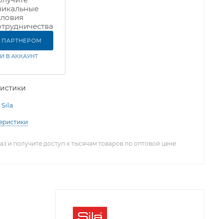
никальные
словия
отрудничества
Ь ПАРТНЕРОМ
И В АККАУНТ
ристики
Sila
теристики
з и получите доступ к тысячам товаров по оптовой цене