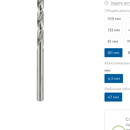
Задать во
Общая длин
109 мм
133 мм
61 мм
7
80 мм
Максимальн
мм
4,5 мм
Рабочая обл
47 мм
С
п
п