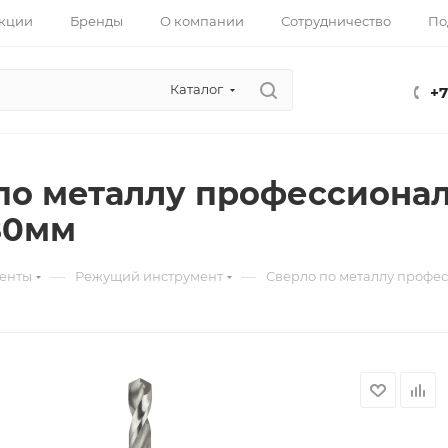
кции
Бренды
О компании
Сотрудничество
По
Каталог
+7
по металлу профессиональ
80мм
—
—
енты
Режущий инструмент
Сверло по металлу профес