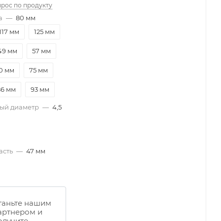
прос по продукту
а
—
80 мм
117 мм
125 мм
49 мм
57 мм
0 мм
75 мм
86 мм
93 мм
ый диаметр
—
4,5
асть
—
47 мм
таньте нашим
артнером и
олучите