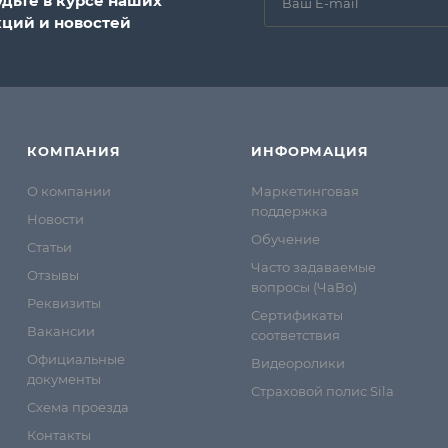
удьте в курсе наших
кций и новостей
КОМПАНИЯ
ИНФОРМАЦИЯ
О компании
Маркетинговая
поддержка
Новости
Обучение
Статьи
Часто задаваемые
Отзывы
вопросы (ЧаВо)
Реквизиты
Сертификаты
Вакансии
соответствия
Официальные
Видеоролики
документы
Страховой полис Sila
Схема проезда
Контакты