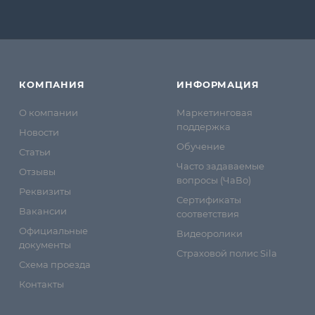
КОМПАНИЯ
ИНФОРМАЦИЯ
О компании
Маркетинговая
поддержка
Новости
Обучение
Статьи
Часто задаваемые
Отзывы
вопросы (ЧаВо)
Реквизиты
Сертификаты
Вакансии
соответствия
Официальные
Видеоролики
документы
Страховой полис Sila
Схема проезда
Контакты