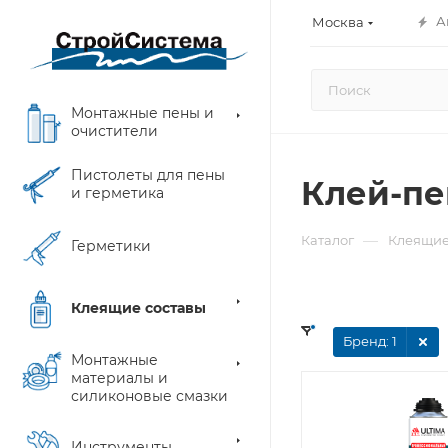
А
Москва
Монтажные пены и
очистители
Пистолеты для пены
Клей-п
и герметика
—
Каталог
Клеящие
Герметики
Клеящие составы
Бренд
: 1
Монтажные
материалы и
силиконовые смазки
Инструменты