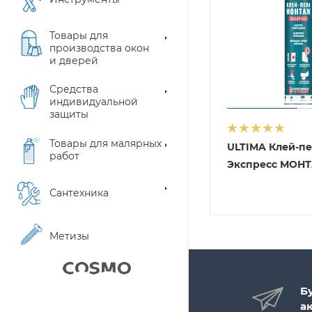
Товары для
производства окон
и дверей
Средства
индивидуальной
защиты
Товары для малярных
ULTIMA Клей-п
работ
Экспресс МОН
Сантехника
Метизы
Б
а