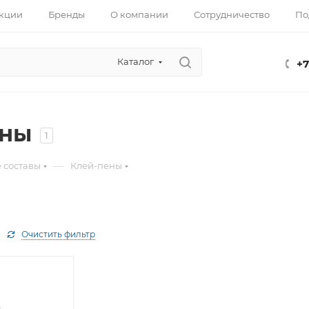
кции
Бренды
О компании
Сотрудничество
По
Каталог
+7
ены
1
—
 составы
Клей-пены
Очистить фильтр