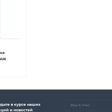
ена
ТАЖ
удьте в курсе наших
кций и новостей