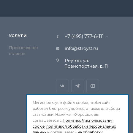
УСЛУГИ
+7 (495) 777-6-111
Производство
info@stroyst.ru
отливов
Реутов, ул.
Транспортная, д. 11
Мы используем файлы cookie, чтобы сайт
работал быстрее и удобнее, а также для сбора
статистики. Нажимая «Хорошо», вы
соглашаетесь с
Политикой использования
cookie
,
политикой обработки персональных
данных
и соглашаетесь
на обработку