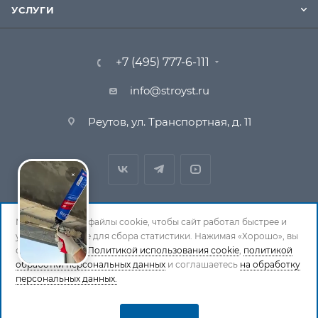
УСЛУГИ
+7 (495) 777-6-111
info@stroyst.ru
Реутов, ул. Транспортная, д. 11
Мы используем файлы cookie, чтобы сайт работал быстрее и
удобнее, а также для сбора статистики. Нажимая «Хорошо», вы
© 1994-2026 СтройСистема. Все права защищены. При
соглашаетесь с
Политикой использования cookie
,
политикой
обработки персональных данных
копировании материалов ссылка на страницу-
и соглашаетесь
на обработку
персональных данных.
источник обязательна.
Политика обработки персональных данных