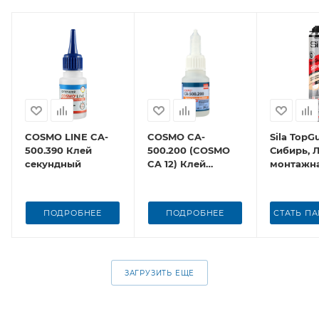
COSMO LINE CA-
COSMO CA-
Sila TopG
500.390 Клей
500.200 (COSMO
Сибирь, 
секундный
CA 12) Клей
монтажна
секундный
професси
850 мл
ПОДРОБНЕЕ
ПОДРОБНЕЕ
СТАТЬ П
ЗАГРУЗИТЬ ЕЩЕ