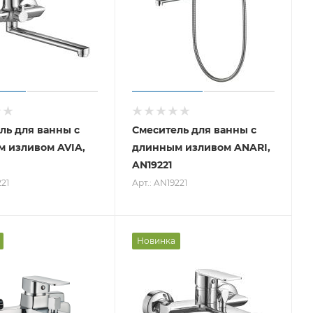
ль для ванны с
Смеситель для ванны с
 изливом AVIA,
длинным изливом ANARI,
AN19221
221
Арт.: AN19221
Новинка