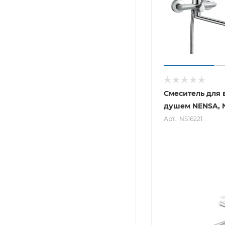
Смеситель для 
душем NENSA, N
Арт.: NS16221