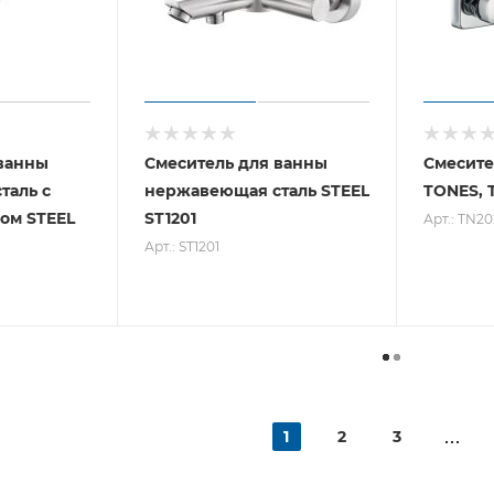
 ванны
Смеситель для ванны
Смесите
таль с
нержавеющая сталь STEEL
TONES, 
ом STEEL
ST1201
Арт.: TN20
Арт.: ST1201
1
2
3