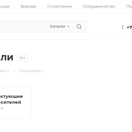
кции
Бренды
О компании
Сотрудничество
По
Каталог
+7
ели
194
—
ика
Смесители
ектующие
есителей
ОВ