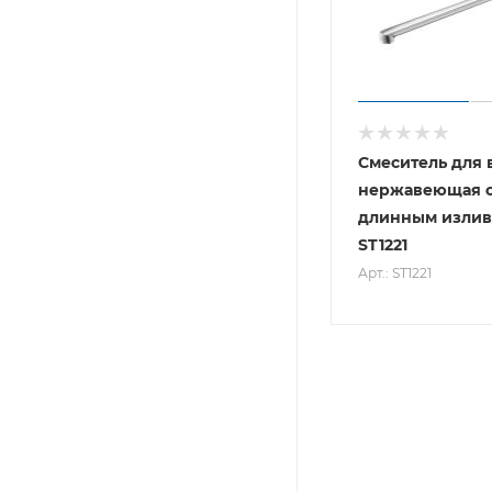
Смеситель для
нержавеющая с
длинным излив
ST1221
Арт.: ST1221