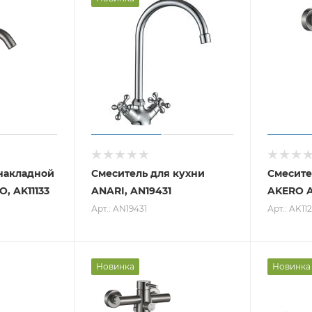
накладной
Смеситель для кухни
Смесите
, AK11133
ANARI, AN19431
AKERO A
Арт.: AN19431
Арт.: AK11
Новинка
Новинка