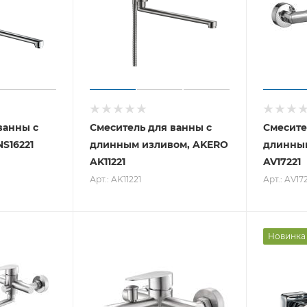
ванны с
Смеситель для ванны с
Смесите
S16221
длинным изливом, AKERO
длинным
AK11221
AV17221
Арт.: AK11221
Арт.: AV17
Новинка