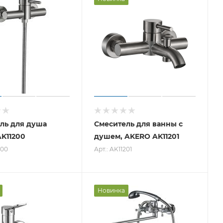
ль для душа
Смеситель для ванны с
K11200
душем, AKERO AK11201
200
Арт.: AK11201
Новинка