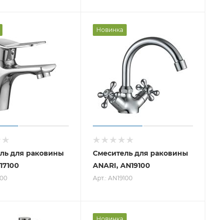
Новинка
ль для раковины
Смеситель для раковины
17100
ANARI, AN19100
100
Арт.: AN19100
Новинка