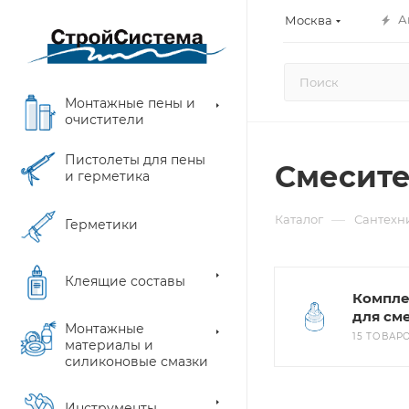
А
Москва
Монтажные пены и
очистители
Пистолеты для пены
Смесит
и герметика
—
Каталог
Сантехн
Герметики
Клеящие составы
Компл
для см
Монтажные
15 ТОВАР
материалы и
силиконовые смазки
Инструменты