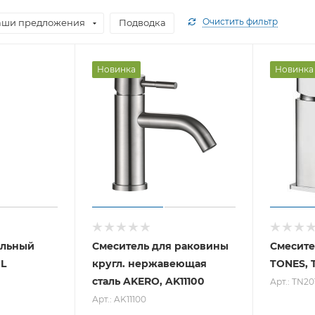
Очистить фильтр
аши предложения
Подводка
Новинка
Новинка
ольный
Смеситель для раковины
Смесите
BL
кругл. нержавеющая
TONES, 
сталь AKERO, AK11100
Арт.: TN20
Арт.: AK11100