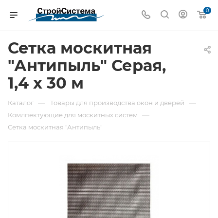
0
Сетка москитная
"Антипыль" Серая,
1,4 х 30 м
—
—
Каталог
Товары для производства окон и дверей
—
Комлпектующие для москитных систем
Сетка москитная "Антипыль"