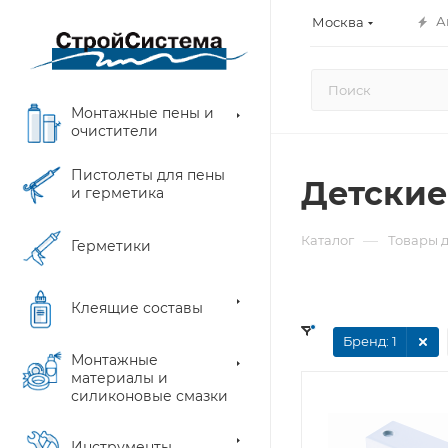
А
Москва
Монтажные пены и
очистители
Пистолеты для пены
Детские
и герметика
—
Каталог
Товары д
Герметики
Клеящие составы
Бренд
: 1
Монтажные
материалы и
силиконовые смазки
Инструменты