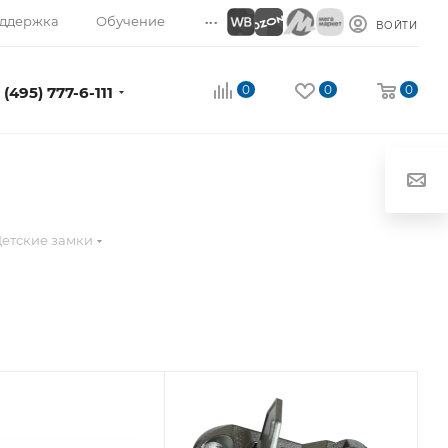
...
ддержка
Обучение
ВОЙТИ
0
0
0
 (495) 777-6-111
етские замки