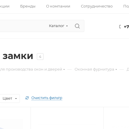
кции
Бренды
О компании
Сотрудничество
По
Каталог
+7
 замки
4
—
—
ля производства окон и дверей
Оконная фурнитура
Д
Очистить фильтр
Цвет