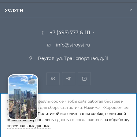
УСЛУГИ
+7 (495) 777-6-111
info@stroyst.ru
Реутов, ул. Транспортная, д. 11
Мы используем файлы cookie, чтобы сайт работал быстрее и
удобнее, а также для сбора статистики. Нажимая «Хорошо», вы
© 1994-2026 СтройСистема. Все права защищены. При
соглашаетесь с
Политикой использования cookie
,
политикой
обработки персональных данных
и соглашаетесь
на обработку
копировании материалов ссылка на страницу-
персональных данных.
источник обязательна.
Политика обработки персональных данных