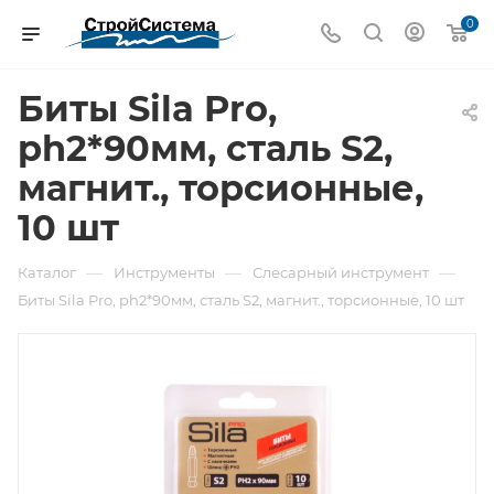
0
Биты Sila Pro,
ph2*90мм, сталь S2,
магнит., торсионные,
10 шт
—
—
—
Каталог
Инструменты
Слесарный инструмент
Биты Sila Pro, ph2*90мм, сталь S2, магнит., торсионные, 10 шт