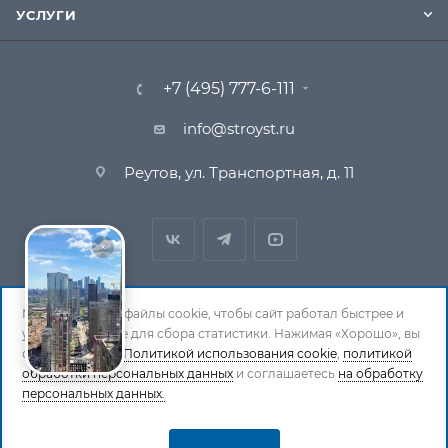
УСЛУГИ
+7 (495) 777-6-111
info@stroyst.ru
Реутов, ул. Транспортная, д. 11
Мы используем файлы cookie, чтобы сайт работал быстрее и
удобнее, а также для сбора статистики. Нажимая «Хорошо», вы
© 1994-2026 СтройСистема. Все права защищены. При
соглашаетесь с
Политикой использования cookie
,
политикой
обработки персональных данных
копировании материалов ссылка на страницу-
и соглашаетесь
на обработку
персональных данных.
источник обязательна.
Политика обработки персональных данных