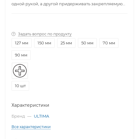
одной рукой, а другой придерживать закрепляемую
деталь. Торсионная зона позволяет работать в
ударном режиме. Биты изготовлены из легированной
стали марки S2 повышенной прочности.
Задать вопрос по продукту
127 мм
150 мм
25 мм
50 мм
70 мм
90 мм
10 шт
Характеристики
Бренд
—
ULTIMA
Все характеристики