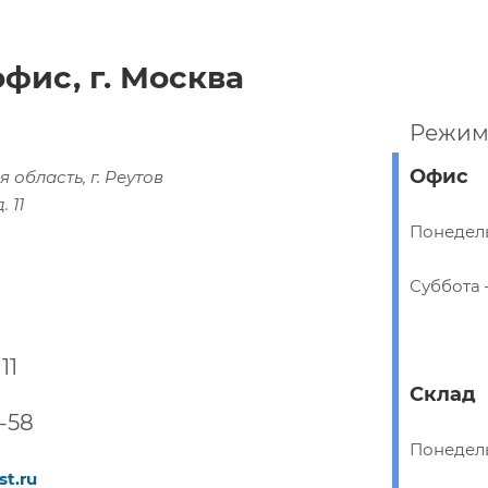
фис, г. Москва
Режим
Офис
 область, г. Реутов
 11
Понедель
Суббота 
11
Склад
-58
Понедель
st.ru