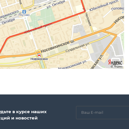
удьте в курсе наших
кций и новостей