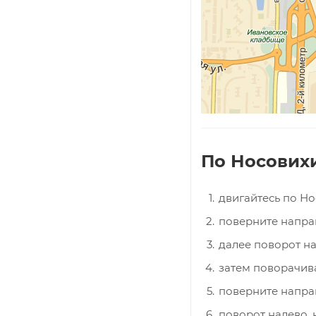
По Носових
двигайтесь по Н
поверните напра
далее поворот на
затем поворачива
поверните напра
поворот налево, 