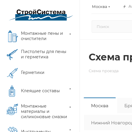
А
Москва
Монтажные пены и
очистители
Пистолеты для пены
Схема п
и герметика
Схема проезда
Герметики
Клеящие составы
Москва
Бр
Монтажные
материалы и
силиконовые смазки
Нижний Новгоро
Инструменты