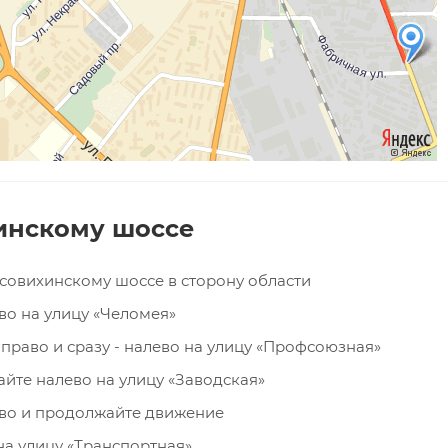
инскому шоссе
осовихинскому шоссе в сторону области
во на улицу «Челомея»
право и сразу - налево на улицу «Профсоюзная»
йте налево на улицу «Заводская»
во и продолжайте движение
на улицу «Транспортная»