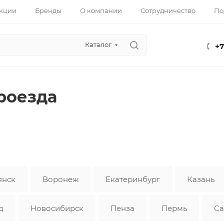
кции
Бренды
О компании
Сотрудничество
По
Каталог
+7
роезда
янск
Воронеж
Екатеринбург
Казань
д
Новосибирск
Пенза
Пермь
Са