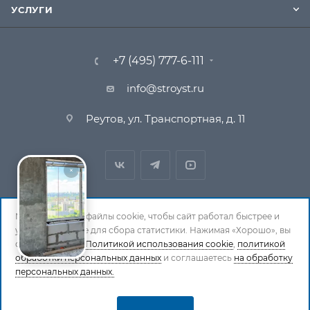
УСЛУГИ
+7 (495) 777-6-111
info@stroyst.ru
Реутов, ул. Транспортная, д. 11
Мы используем файлы cookie, чтобы сайт работал быстрее и
удобнее, а также для сбора статистики. Нажимая «Хорошо», вы
© 1994-2026 СтройСистема. Все права защищены. При
соглашаетесь с
Политикой использования cookie
,
политикой
обработки персональных данных
копировании материалов ссылка на страницу-
и соглашаетесь
на обработку
персональных данных.
источник обязательна.
Политика обработки персональных данных