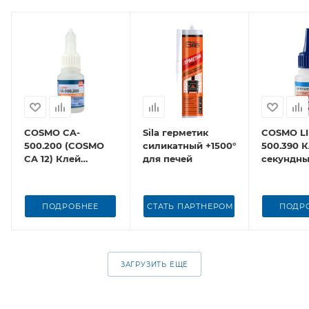
COSMO CA-
Sila герметик
COSMO LI
500.200 (COSMO
силикатный +1500°
500.390 
CA 12) Клей
для печей
секундн
секундный
ПОДРОБНЕЕ
СТАТЬ ПАРТНЕРОМ
ПОДР
ЗАГРУЗИТЬ ЕЩЕ