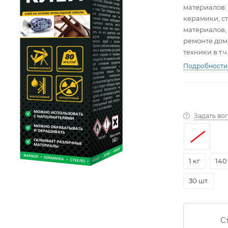
материалов: 
керамики, ст
материалов,
ремонте дом
техники в т.
Подробности
Задать во
1 кг
140
30 шт.
С