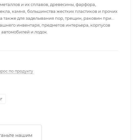
металлов и их сплавов, древесины, фарфора,
екла, камня, большинства жестких пластиков и прочих
 а также для заделывания пор, трещин, раковин при
ашнего инвентаря, предметов интерьера, корпусов
ч. автомобилей и лодок.
прос по продукту
 г
таньте нашим