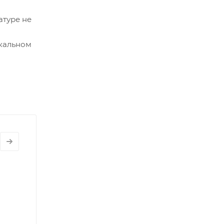
атуре не
икальном