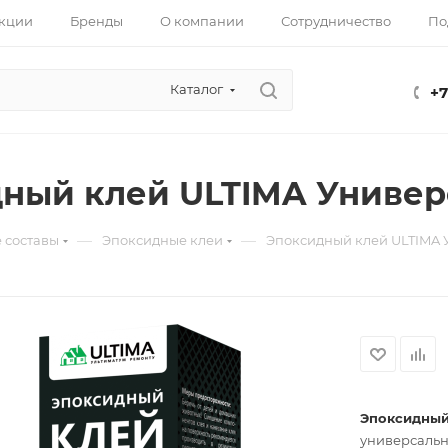
кции
Бренды
О компании
Сотрудничество
По
Каталог
+7
ный клей ULTIMA Униве
—
—
 составы
Эпоксидные клеи
Эпоксидный клей ULTIMA
Эпоксидный
универсальн