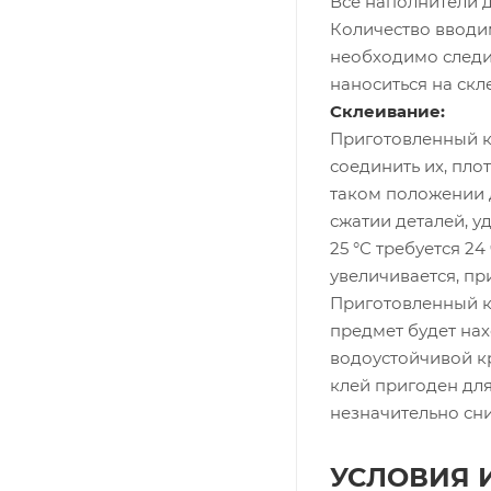
Все наполнители 
Количество вводи
необходимо следит
наноситься на ск
Склеивание:
Приготовленный к
соединить их, пло
таком положении 
сжатии деталей, у
25 °С требуется 2
увеличивается, пр
Приготовленный кл
предмет будет нах
водоустойчивой кр
клей пригоден для
незначительно сн
УСЛОВИЯ 