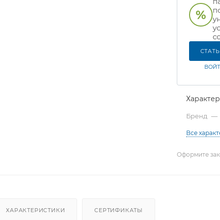
п
п
у
у
с
СТАТ
ВОЙТ
Характе
Бренд
—
Все харак
Оформите зака
ХАРАКТЕРИСТИКИ
СЕРТИФИКАТЫ