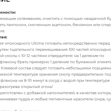
хности:
лежащие склеиванию, очистить с помощью наждачной бу
реть тампоном, смоченным ацетоном, бензином или спир
хе.
лея:
ея эпоксидного Ultima готовить непосредственно перед
утем тщательного перемешивания 100 частей эпоксидн
смолы с 10-12 частями отвердителя: на 1 деление по
флакону брать примерно 1 деление по бумажной этикет
 Клеевой состав следует готовить небольшими порциями
низкой температуре хранения смолу предварительно по
флакона на 8-10 минут в сосуд с водой при температуре 5
разогрева открытый огонь!
риготовлен с добавкой наполнителей, в качестве котор
иниевая пудра и любые пигментные красители (охра, су