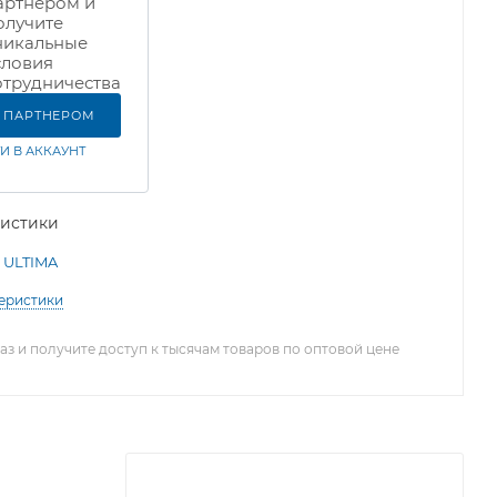
артнером и
олучите
никальные
словия
отрудничества
Ь ПАРТНЕРОМ
И В АККАУНТ
ристики
ULTIMA
теристики
з и получите доступ к тысячам товаров по оптовой цене