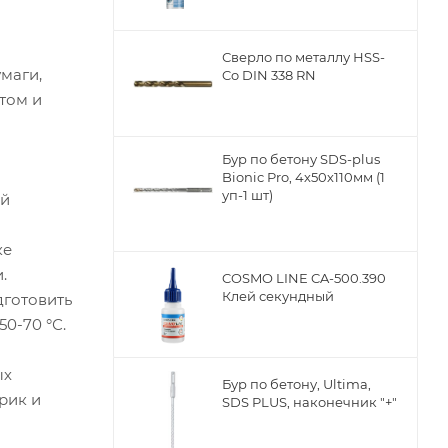
Сверло по металлу НSS-
маги,
Co DIN 338 RN
том и
Бур по бетону SDS-plus
Bionic Pro, 4х50х110мм (1
уп-1 шт)
ой
ке
.
COSMO LINE CA-500.390
Клей секундный
дготовить
0-70 °С.
ых
Бур по бетону, Ultima,
рик и
SDS PLUS, наконечник "+"