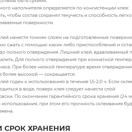
должны быть сухими.
мого наполнителя определяется по консистенции клея:
ь, чтобы состав сохранял текучесть и способность легко
леиваемые поверхности.
лей нанести тонким слоем на подготовленные поверхно
тно сжать с помощью каких-либо приспособлений и оста
до полного отверждения. Лишний клей, вдавливаемый 
далить. Для полного отверждения при комнатной темпер
4 часа. При более низкой температуре время отверждени
и более высокой — сокращается.
ей годен к использованию в течение 1,5-2,0 ч. Если скл
одиться в воде, поверх клея следует нанести слой
аски. По окончании гарантийного срока хранения (24 м
 использования, при этом его прочность склеивания буд
ижена.
И СРОК ХРАНЕНИЯ