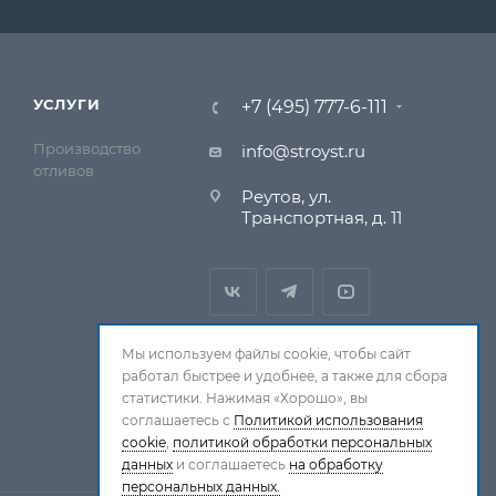
УСЛУГИ
+7 (495) 777-6-111
Производство
info@stroyst.ru
отливов
Реутов, ул.
Транспортная, д. 11
Мы используем файлы cookie, чтобы сайт
работал быстрее и удобнее, а также для сбора
статистики. Нажимая «Хорошо», вы
соглашаетесь с
Политикой использования
cookie
,
политикой обработки персональных
данных
и соглашаетесь
на обработку
персональных данных.