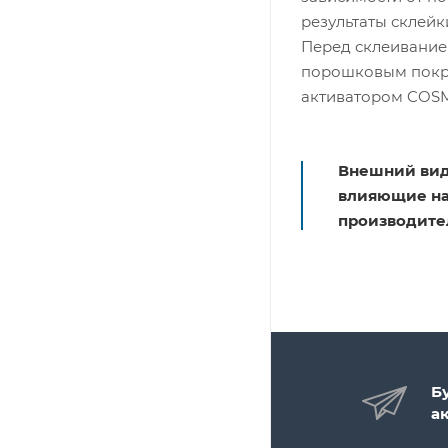
результаты склейк
Перед склеивание
порошковым покры
активатором COSMO
Внешний вид
влияющие на 
производите
Б
а