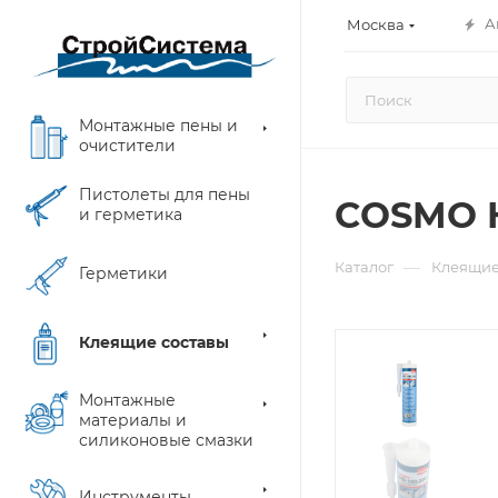
А
Москва
Монтажные пены и
очистители
Пистолеты для пены
COSMO H
и герметика
—
Каталог
Клеящие
Герметики
Клеящие составы
Монтажные
материалы и
силиконовые смазки
Инструменты