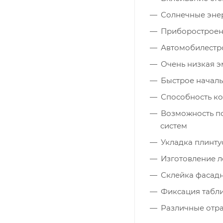
Солнечные энер
Приборостроен
Автомобилестр
Очень низкая э
Быстрое началь
Способность к
Возможность п
систем
Укладка плинту
Изготовление л
Склейка фасадн
Фиксация табл
Различные отр