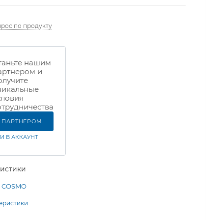
прос по продукту
таньте нашим
артнером и
олучите
никальные
словия
отрудничества
Ь ПАРТНЕРОМ
И В АККАУНТ
ристики
COSMO
теристики