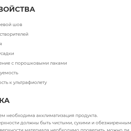
ВОЙСТВА
еевой шов
створителей
я
усадки
ение с порошковыми лаками
уемость
сть к ультрафиолету
КА
м необходима акклиматизация продукта.
рхности должны быть чистыми, сухими и обезжиренным
оверхности материала необходимо проверить, можно ли