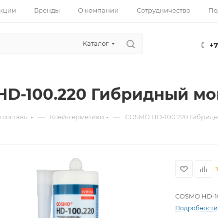
кции
Бренды
О компании
Сотрудничество
По
Каталог
+7
D-100.220 Гибридный м
—
—
 составы
Клей-герметики
COSMO HD-100.220 Гибрид
COSMO HD-10
Подробности