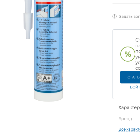
Задать во
С
п
п
у
у
с
СТАТ
ВОЙТ
Характе
Бренд
—
Все харак