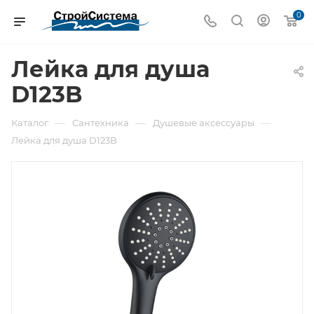
0
Лейка для душа
D123B
—
—
—
Каталог
Сантехника
Душевые аксессуары
Лейка для душа D123B