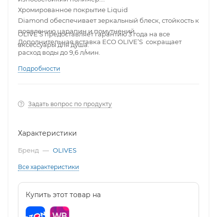
Хромированное покрытие Liquid
Diamond обеспечивает зеркальный блеск, стойкость к
появлению царапин и помутнений.
OLIVE'S предоставляет гарантию 3 года на все
Дополнительная вставка ECO OLIVE’S сокращает
аксессуары для душа.
расход воды до 9,6 л/мин.
Подробности
Задать вопрос по продукту
Характеристики
Бренд
—
OLIVES
Все характеристики
Купить этот товар на