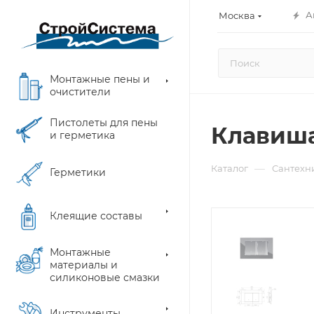
А
Москва
Монтажные пены и
очистители
Пистолеты для пены
Клавиша
и герметика
—
Каталог
Сантехн
Герметики
Клеящие составы
Монтажные
материалы и
силиконовые смазки
Инструменты