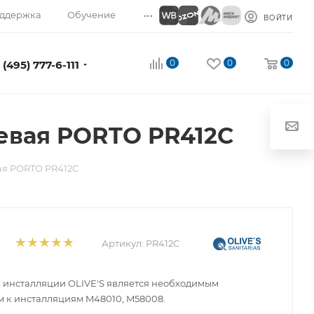
...
ддержка
Обучение
ВОЙТИ
0
0
0
 (495) 777-6-111
евая PORTO PR412C
ая PORTO PR412C
Артикул:
PR412C
 инсталляции OLIVE'S является необходимым
 к инсталляциям M48010, M58008.