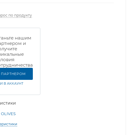
прос по продукту
таньте нашим
артнером и
олучите
никальные
словия
отрудничества
Ь ПАРТНЕРОМ
И В АККАУНТ
ристики
OLIVES
теристики