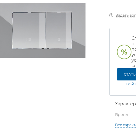
Задать во
С
п
п
у
у
с
СТАТ
ВОЙТ
Характе
Бренд
—
Все харак