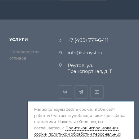
УСЛУГИ
+7 (495) 777-6-111
Производство
info@stroyst.ru
отливов
Реутов, ул.
Транспортная, д. 11
Мы используем файлы cookie, чтобы сайт
работал быстрее и удобнее, а также для сбора
статистики. Нажимая «Хорошо», вы
соглашаетесь с
Политикой использования
cookie
,
политикой обработки персональных