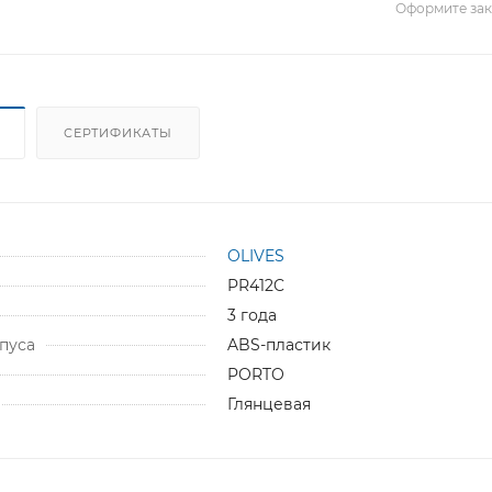
Оформите зака
СЕРТИФИКАТЫ
OLIVES
PR412C
3 года
пуса
ABS-пластик
PORTO
Глянцевая