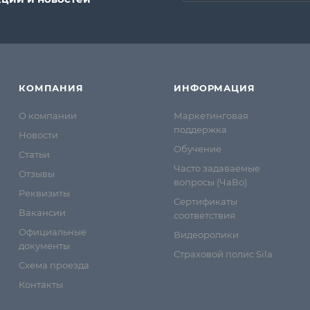
КОМПАНИЯ
ИНФОРМАЦИЯ
О компании
Маркетинговая
поддержка
Новости
Обучение
Статьи
Часто задаваемые
Отзывы
вопросы (ЧаВо)
Реквизиты
Сертификаты
Вакансии
соответствия
Официальные
Видеоролики
документы
Страховой полис Sila
Схема проезда
Контакты