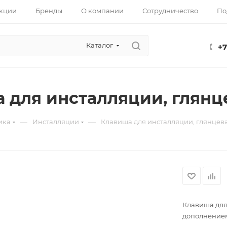
кции
Бренды
О компании
Сотрудничество
По
Каталог
+7
 для инсталляции, глянц
—
—
ика
Инсталляции
Клавиша для инсталляции, глянцев
Клавиша для
дополнением