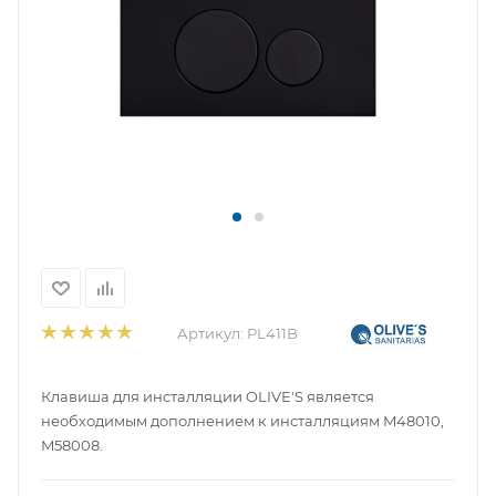
Артикул:
PL411B
Клавиша для инсталляции OLIVE'S является
необходимым дополнением к инсталляциям M48010,
M58008.