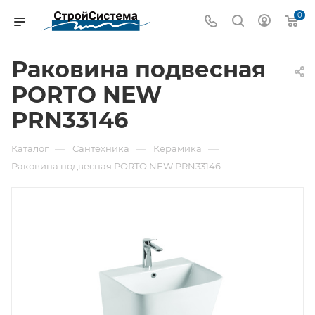
0
Раковина подвесная
PORTO NEW
PRN33146
—
—
—
Каталог
Сантехника
Керамика
Раковина подвесная PORTO NEW PRN33146