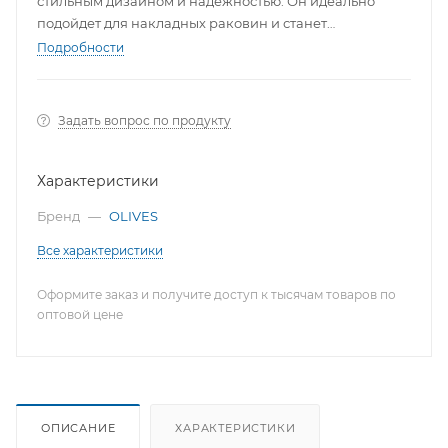
стильным дизайном и надежностью. Он идеально
подойдет для накладных раковин и станет
украшением любого интерьера ванной комнаты.
Подробности
Задать вопрос по продукту
Характеристики
Бренд
—
OLIVES
Все характеристики
Оформите заказ и получите доступ к тысячам товаров по
оптовой цене
ОПИСАНИЕ
ХАРАКТЕРИСТИКИ