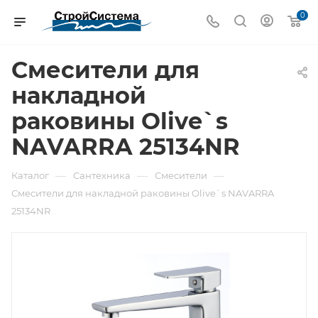
0
Смесители для
накладной
раковины Olive`s
NAVARRA 25134NR
—
—
—
Каталог
Сантехника
Смесители
Смесители для накладной раковины Olive`s NAVARRA
25134NR