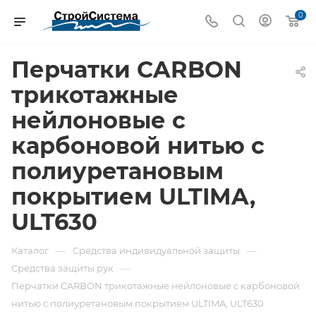
0
Перчатки CARBON
трикотажные
нейлоновые с
карбоновой нитью с
полиуретановым
покрытием ULTIMA,
ULT630
—
—
Каталог
Средства индивидуальной защиты
—
Средства защиты рук
Перчатки CARBON трикотажные нейлоновые с карбоновой
нитью с полиуретановым покрытием ULTIMA, ULT630