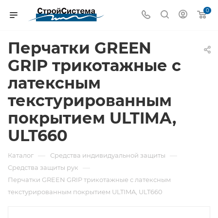
0
Перчатки GREEN
GRIP трикотажные с
латексным
текстурированным
покрытием ULTIMA,
ULT660
—
—
Каталог
Средства индивидуальной защиты
—
Средства защиты рук
Перчатки GREEN GRIP трикотажные с латексным
текстурированным покрытием ULTIMA, ULT660