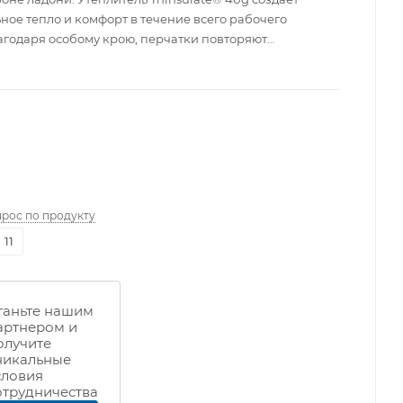
ное тепло и комфорт в течение всего рабочего
агодаря особому крою, перчатки повторяют
ую форму руки, что создает дополнительный комфорт в
прос по продукту
11
таньте нашим
артнером и
олучите
никальные
словия
отрудничества