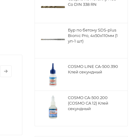
Co DIN 338 RN
Бур по бетону SDS-plus
Bionic Pro, 4х50х110мм (1
уп-1 шт)
COSMO LINE CA-500.390
Клей секундный
COSMO CA-500.200
(COSMO CA 12) Клей
секундный