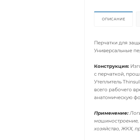
ОПИСАНИЕ
Перчатки для защ
Универсальные пе
Конструкция:
Изг
с перчаткой, прош
Утеплитель Thinsu
всего рабочего в
анатомическую фор
Применение:
Логи
машиностроение, 
хозяйство, ЖКХ, п