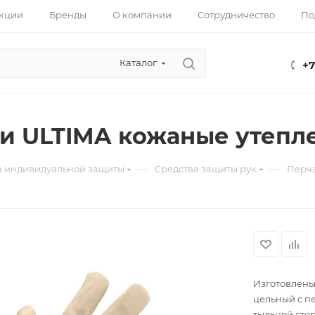
кции
Бренды
О компании
Сотрудничество
По
Каталог
+7
и ULTIMA кожаные утепл
—
—
а индивидуальной защиты
Средства защиты рук
Перча
Изготовлены
цельный с пе
тыльной стор