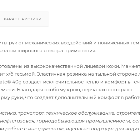
ХАРАКТЕРИСТИКИ
иты рук от механических воздействий и пониженных тем
рчатки широкого спектра применения.
отовлены из высококачественной лицевой кожи. Манже
ит х/б тесьмой. Эластичная резинка на тыльной стороне 
late® 40g создает исключительное тепло и комфорт в те
ремени. Благодаря особому крою, перчатки повторяют
му руки, что создает дополнительный комфорт в работ
стика, транспорт, техническое обслуживание, строитель
нефтегазовая, горнодобывающая промышленности, се
ри работе с инструментом, идеально подходят для водит