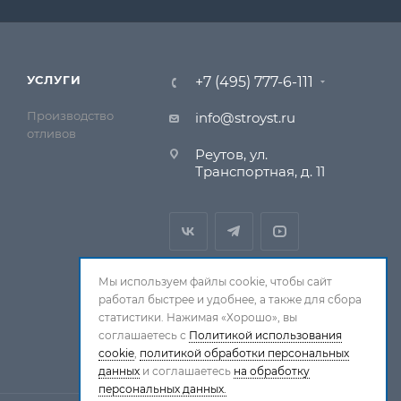
УСЛУГИ
+7 (495) 777-6-111
Производство
info@stroyst.ru
отливов
Реутов, ул.
Транспортная, д. 11
Мы используем файлы cookie, чтобы сайт
работал быстрее и удобнее, а также для сбора
статистики. Нажимая «Хорошо», вы
соглашаетесь с
Политикой использования
cookie
,
политикой обработки персональных
данных
и соглашаетесь
на обработку
персональных данных.