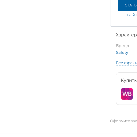
СТАТ
ВОЙТ
Характе
Бренд
—
Safety
Все харак
Купить
Оформите зака