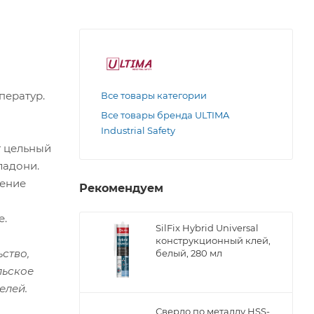
ператур.
Все товары категории
Все товары бренда ULTIMA
Industrial Safety
т цельный
ладони.
чение
Рекомендуем
е.
SilFix Hybrid Universal
конструкционный клей,
ство,
белый, 280 мл
льское
елей.
Сверло по металлу НSS-