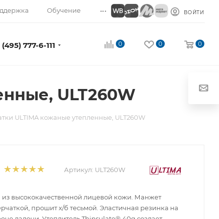
...
ддержка
Обучение
ВОЙТИ
0
0
0
 (495) 777-6-111
енные, ULT260W
тки ULTIMA кожаные утепленные, ULT260W
Артикул:
ULT260W
 из высококачественной лицевой кожи. Манжет
рчаткой, прошит х/б тесьмой. Эластичная резинка на
оне ладони. Утеплитель Thinsulate® 40g создает