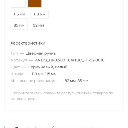
115 мм
118 мм
85 мм
92 мм
Характеристики
Тип
—
Дверная ручка
Артикул
—
ANBO_НГ-92-8019, ANBO_НГ-92-9016
Цвет
—
Коричневый, Белый
Штифт
—
118 мм, 115 мм
Межосевое расстояние
—
92 мм, 85 мм
Оформите заказ и получите доступ к тысячам товаров по
оптовой цене