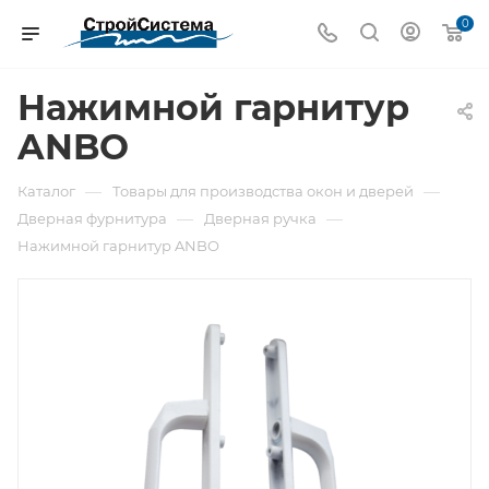
0
Нажимной гарнитур
ANBO
—
—
Каталог
Товары для производства окон и дверей
—
—
Дверная фурнитура
Дверная ручка
Нажимной гарнитур ANBO