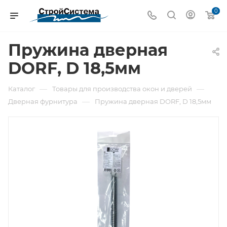
0
Пружина дверная
DORF, D 18,5мм
—
—
Каталог
Товары для производства окон и дверей
—
Дверная фурнитура
Пружина дверная DORF, D 18,5мм