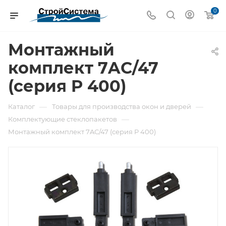
0
Монтажный
комплект 7AC/47
(серия P 400)
—
—
Каталог
Товары для производства окон и дверей
—
Комплектующие стеклопакетов
Монтажный комплект 7AC/47 (серия P 400)