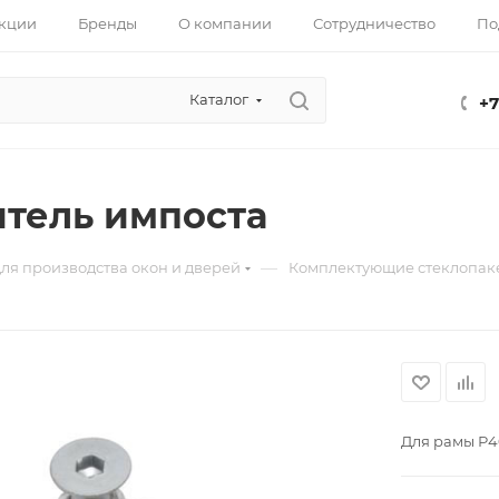
кции
Бренды
О компании
Сотрудничество
По
Каталог
+7
тель импоста
—
ля производства окон и дверей
Комплектующие стеклопак
Для рамы Р40