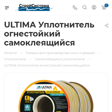
0
ULTIMA Уплотнитель
огнестойкий
самоклеящийся
—
—
Каталог
Товары для производства окон и дверей
—
—
Уплотнители
Самоклеящиеся уплотнители
ULTIMA Уплотнитель огнестойкий самоклеящийся