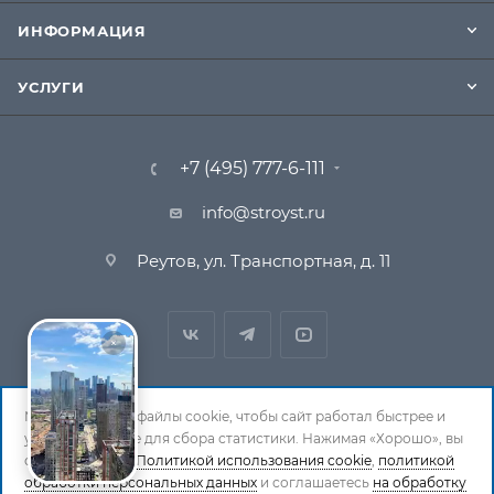
ИНФОРМАЦИЯ
УСЛУГИ
+7 (495) 777-6-111
info@stroyst.ru
Реутов, ул. Транспортная, д. 11
Мы используем файлы cookie, чтобы сайт работал быстрее и
удобнее, а также для сбора статистики. Нажимая «Хорошо», вы
© 1994-2026 СтройСистема. Все права защищены. При
соглашаетесь с
Политикой использования cookie
,
политикой
обработки персональных данных
копировании материалов ссылка на страницу-
и соглашаетесь
на обработку