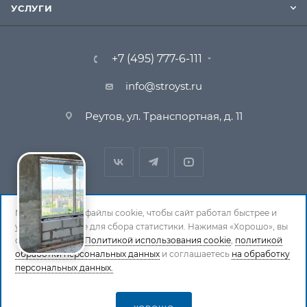
УСЛУГИ
+7 (495) 777-6-111
info@stroyst.ru
Реутов, ул. Транспортная, д. 11
Мы используем файлы cookie, чтобы сайт работал быстрее и
удобнее, а также для сбора статистики. Нажимая «Хорошо», вы
© 1994-2026 СтройСистема. Все права защищены. При
соглашаетесь с
Политикой использования cookie
,
политикой
обработки персональных данных
копировании материалов ссылка на страницу-
и соглашаетесь
на обработку
персональных данных.
источник обязательна.
Политика обработки персональных данных