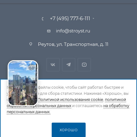
+7 (495) 777-6-111
info@stroyst.ru
Реутов, ул. Транспортная, д. 11
Мы используем файлы cookie, чтобы сайт работал быстрее и
удобнее, а также для сбора статистики. Нажимая «Хорошо», вы
© 1994-2026 СтройСистема. Все права защищены. При
соглашаетесь с
Политикой использования cookie
,
политикой
обработки персональных данных
и соглашаетесь
на обработку
копировании материалов ссылка на страницу-
персональных данных.
источник обязательна.
Политика обработки персональных данных
ХОРОШО