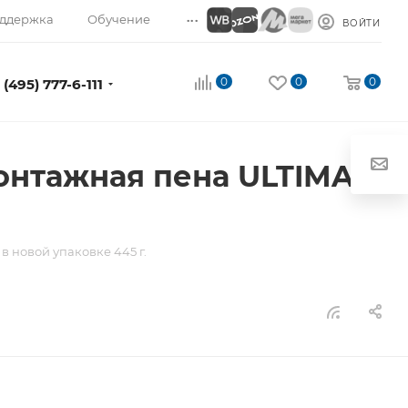
...
ддержка
Обучение
ВОЙТИ
0
0
0
 (495) 777-6-111
онтажная пена ULTIMA в
 новой упаковке 445 г.