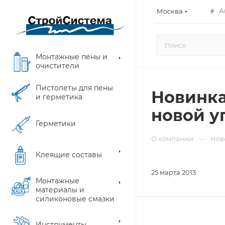
А
Москва
Монтажные пены и
очистители
Пистолеты для пены
Новинка
и герметика
новой уп
Герметики
—
О компании
Нов
Клеящие составы
25 марта 2013
Монтажные
материалы и
силиконовые смазки
Инструменты