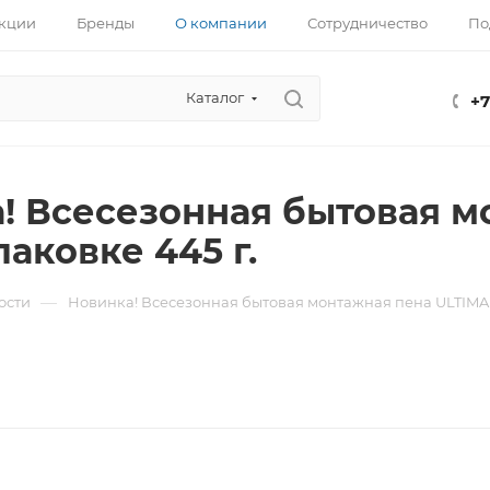
кции
Бренды
О компании
Сотрудничество
По
Каталог
+7
! Всесезонная бытовая м
аковке 445 г.
—
ости
Новинка! Всесезонная бытовая монтажная пена ULTIMA в