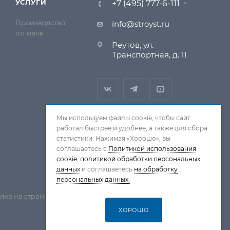
УСЛУГИ
+7 (495) 777-6-111
Производство
info@stroyst.ru
отливов
Реутов, ул.
Транспортная, д. 11
Мы используем файлы cookie, чтобы сайт
работал быстрее и удобнее, а также для сбора
статистики. Нажимая «Хорошо», вы
соглашаетесь с
Политикой использования
cookie
,
политикой обработки персональных
данных
и соглашаетесь
на обработку
персональных данных.
лка на страницу-источник обязательна.
ХОРОШО