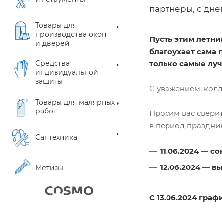
партнеры, с дне
Товары для
производства окон
Пусть этим летни
и дверей
благоухает сама 
Средства
только самые лу
индивидуальной
защиты
С уважением, кол
Товары для малярных
работ
Просим вас свери
в период праздни
Сантехника
11.06.2024 — с
12.06.2024 — в
Метизы
С 13.06.2024 гра