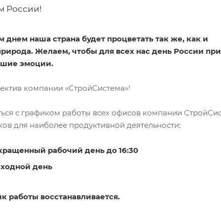
м России!
м днем наша страна будет процветать так же, как и
природа. Желаем, чтобы для всех нас день России пр
чшие эмоции.
лектив компании «СтройСистема»!
ться с графиком работы всех офисов компании СтройСи
ков для наиболее продуктивной деятельности:
окращенный рабочий день до 16:30
ыходной день
фик работы восстанавливается.