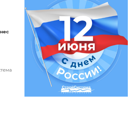
инес
стема