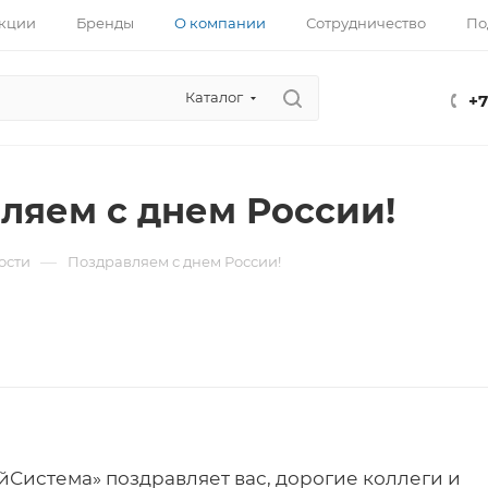
кции
Бренды
О компании
Сотрудничество
По
Каталог
+7
ляем с днем России!
—
ости
Поздравляем с днем России!
йСистема» поздравляет вас, дорогие коллеги и