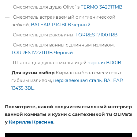
Смеситель для душа Olive`s
TERMO 34291TMB
Смеситель встраиваемый с гигиенической
лейкой,
BALEAR 13141BLB черный
Смеситель для раковины,
TORRES 17100TRB
Смеситель для ванны с длинным изливом,
TORRES 17221TRB Черный
Штанга для душа с мыльницей
черная BD01B
Для кухни выбор
Кирилл выбрал смеситель с
гибким изливом,
нержавеющая сталь, BALEAR
13435-3BL
.
Посмотрите, какой получится стильный интерьер
ванной комнаты и кухни с сантехникой тм OLIVE'S
у
Кирилла Красин
а
.