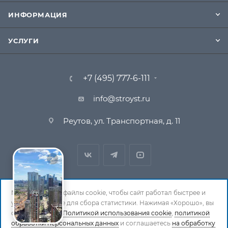
ИНФОРМАЦИЯ
УСЛУГИ
+7 (495) 777-6-111
info@stroyst.ru
Реутов, ул. Транспортная, д. 11
Мы используем файлы cookie, чтобы сайт работал быстрее и
удобнее, а также для сбора статистики. Нажимая «Хорошо», вы
© 1994-2026 СтройСистема. Все права защищены. При
соглашаетесь с
Политикой использования cookie
,
политикой
обработки персональных данных
и соглашаетесь
на обработку
копировании материалов ссылка на страницу-