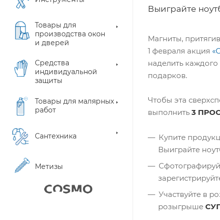
Выиграйте ноутб
Товары для
производства окон
Магниты, притягив
и дверей
1 февраля акция
«
Средства
наделить каждого
индивидуальной
подарков.
защиты
Чтобы эта сверхсп
Товары для малярных
работ
выполнить
3 ПРО
Сантехника
Купите продукц
Выиграйте ноут
Сфотографируйт
Метизы
зарегистрируйте
Участвуйте в р
розыгрыше
СУ