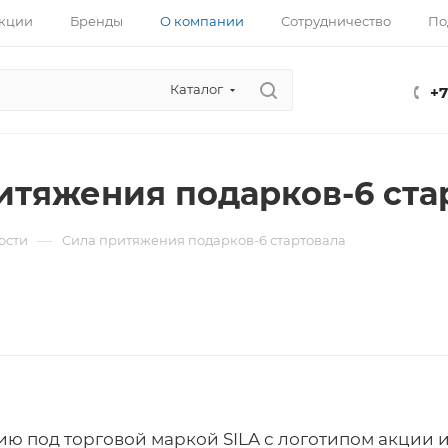
кции
Бренды
О компании
Сотрудничество
По
Каталог
+7
итяжения подарков-6 ста
—
ости
Сила притяжения подарков-6 стартовала
ю под торговой маркой SILA с логотипом акции 