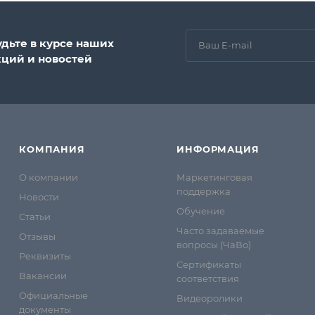
удьте в курсе наших
кций и новостей
КОМПАНИЯ
ИНФОРМАЦИЯ
О компании
Маркетинговая
поддержка
Новости
Обучение
Статьи
Часто задаваемые
Отзывы
вопросы (ЧаВо)
Реквизиты
Сертификаты
Вакансии
соответствия
Официальные
Видеоролики
документы