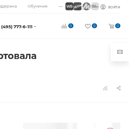
...
ддержка
Обучение
ВОЙТИ
0
0
0
 (495) 777-6-111
ртовала
и