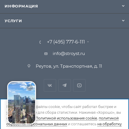
ИНФОРМАЦИЯ
УСЛУГИ
+7 (495) 777-6-111
info@stroyst.ru
Реутов, ул. Транспортная, д. 11
Мы используем файлы cookie, чтобы сайт работал быстрее и
удобнее, а также для сбора статистики. Нажимая «Хорошо», вы
© 1994-2026 СтройСистема. Все права защищены. При
соглашаетесь с
Политикой использования cookie
,
политикой
обработки персональных данных
и соглашаетесь
на обработку
копировании материалов ссылка на страницу-