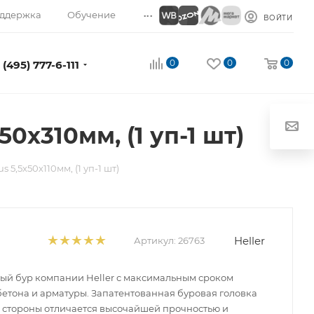
...
ддержка
Обучение
ВОЙТИ
0
0
0
 (495) 777-6-111
50х310мм, (1 уп-1 шт)
s 5,5х50х110мм, (1 уп-1 шт)
Heller
Артикул:
26763
й бур компании Heller с максимальным сроком
бетона и арматуры. Запатентованная буровая головка
ой стороны отличается высочайшей прочностью и