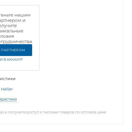
таньте нашим
артнером и
олучите
никальные
словия
отрудничества
Ь ПАРТНЕРОМ
И В АККАУНТ
ристики
Heller
теристики
з и получите доступ к тысячам товаров по оптовой цене