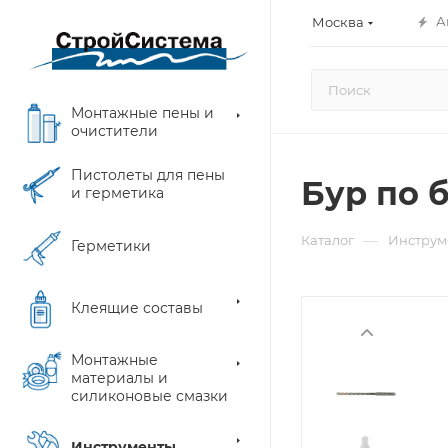
А
Москва
Монтажные пены и
очистители
Пистолеты для пены
Бур по б
и герметика
—
Каталог
Инструм
Герметики
Клеящие составы
Монтажные
материалы и
силиконовые смазки
Инструменты