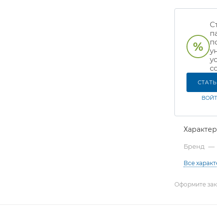
С
п
п
у
у
с
СТАТ
ВОЙТ
Характе
Бренд
—
Все харак
Оформите зака