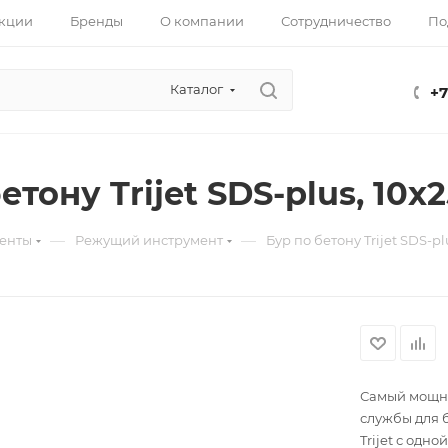
кции
Бренды
О компании
Сотрудничество
По
Каталог
+7
етону Trijet SDS-plus, 10х2
—
—
енты
Режущий инструмент
Бур по бетону Trijet SDS-plu
Самый мощны
службы для 
Trijet с одн