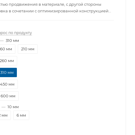
тью продвижения в материале, с другой стороны
овка в сочетании с оптимизированной конструкцией
канавок обеспечивает максимальную эффективность и
ения при минимальной вибрации. Бур Trijet SDS-plus
ю с другими бурами по бетону обеспечивает самую
прос по продукту
ость сверления одного отверстия. Все буры Heller
—
310 мм
ртификатом независимой Ассоциации
160 мм
210 мм
лей стенных сверл (PGM), который гарантирует
дежных систем соединений.
260 мм
310 мм
450 мм
600 мм
—
10 мм
2 мм
6 мм