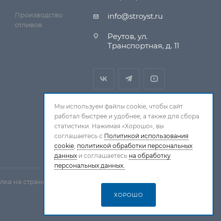
Производство
info@stroyst.ru
отливов
Реутов, ул.
Транспортная, д. 11
Мы используем файлы cookie, чтобы сайт
работал быстрее и удобнее, а также для сбора
статистики. Нажимая «Хорошо», вы
соглашаетесь с
Политикой использования
cookie
,
политикой обработки персональных
данных
и соглашаетесь
на обработку
персональных данных.
лка на страницу-источник обязательна.
ХОРОШО