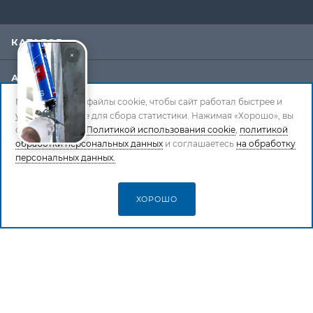
КАТАЛОГ
АКЦИИ
Мы используем файлы cookie, чтобы сайт работал быстрее и
БРЕНДЫ
удобнее, а также для сбора статистики. Нажимая «Хорошо», вы
соглашаетесь с
Политикой использования cookie
,
политикой
обработки персональных данных
и соглашаетесь
на обработку
КОМПАНИЯ
персональных данных.
ИНФОРМАЦИЯ
ХОРОШО
СТАТЬ ПАРТНЕРОМ
УСЛУГИ
+7 (495) 777-6-111
info@stroyst.ru