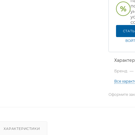
п
п
у
у
с
СТАТ
ВОЙТ
Характе
Бренд
—
Все харак
Оформите зака
ХАРАКТЕРИСТИКИ