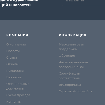
кций и новостей
КОМПАНИЯ
ИНФОРМАЦИЯ
О компании
Маркетинговая
поддержка
Новости
Обучение
Статьи
Часто задаваемые
Отзывы
вопросы (ЧаВо)
Реквизиты
Сертификаты
Вакансии
соответствия
Официальные
Видеоролики
документы
Страховой полис Sila
Схема проезда
Контакты