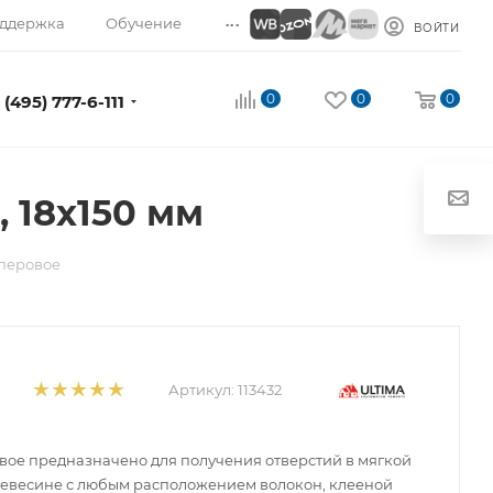
...
ддержка
Обучение
ВОЙТИ
0
0
0
 (495) 777-6-111
 18х150 мм
 перовое
Артикул:
113432
вое предназначено для получения отверстий в мягкой
ревесине с любым расположением волокон, клееной