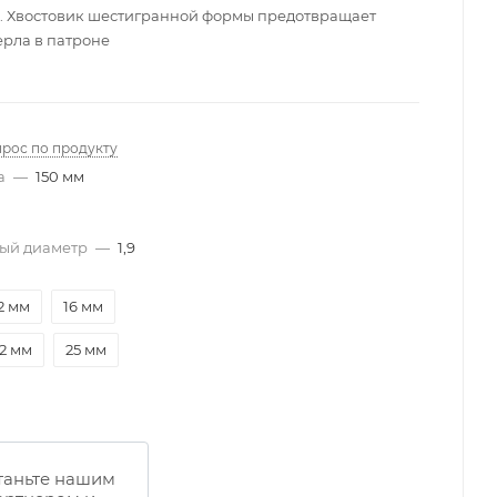
. Хвостовик шестигранной формы предотвращает
ерла в патроне
прос по продукту
а
—
150 мм
ый диаметр
—
1,9
2 мм
16 мм
2 мм
25 мм
таньте нашим