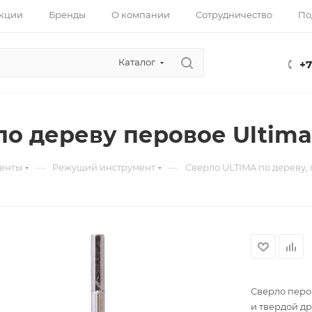
кции
Бренды
О компании
Сотрудничество
По
Каталог
+7
по дереву перовое Ultima,
—
—
енты
Режущий инструмент
Сверло ULTIMA по дереву,
Сверло перо
и твердой д