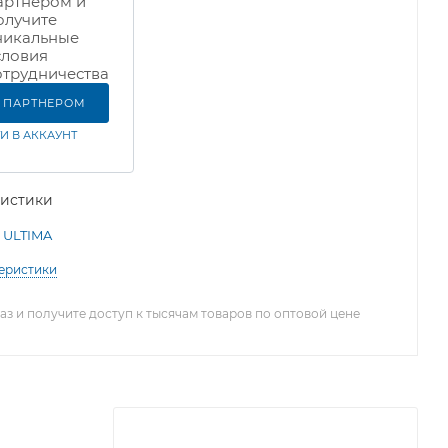
артнером и
олучите
никальные
словия
отрудничества
Ь ПАРТНЕРОМ
И В АККАУНТ
ристики
ULTIMA
теристики
з и получите доступ к тысячам товаров по оптовой цене