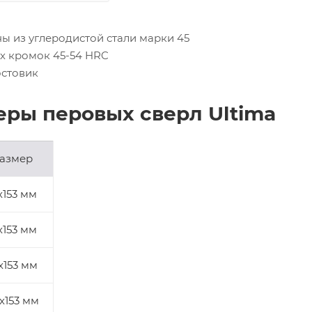
ы из углеродистой стали марки 45
х кромок 45-54 HRC
стовик
еры перовых сверл Ultima
азмер
х153 мм
х153 мм
х153 мм
х153 мм