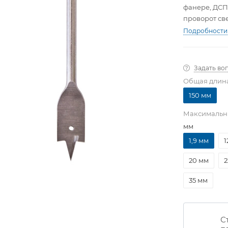
фанере, ДСП
проворот св
Подробности
Задать во
Общая длин
150 мм
Максимальн
мм
1,9 мм
1
20 мм
2
35 мм
С