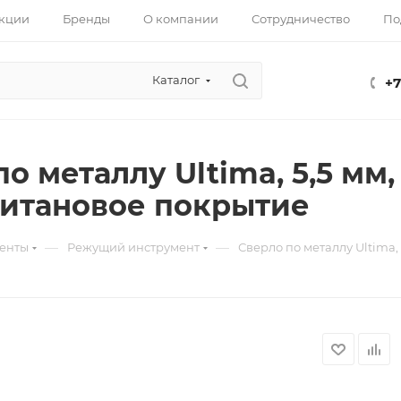
кции
Бренды
О компании
Сотрудничество
По
Каталог
+7
о металлу Ultima, 5,5 мм,
итановое покрытие
—
—
енты
Режущий инструмент
Сверло по металлу Ultima