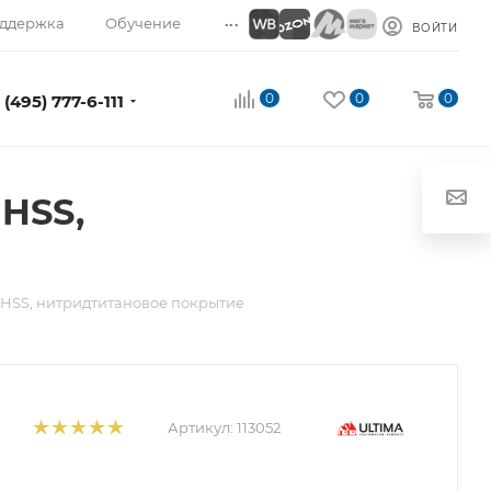
...
ддержка
Обучение
ВОЙТИ
0
0
0
 (495) 777-6-111
 HSS,
, HSS, нитридтитановое покрытие
Артикул:
113052