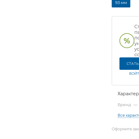
93 мм
С
п
п
у
у
с
СТАТ
ВОЙТ
Характе
Бренд
—
Все харак
Оформите зака