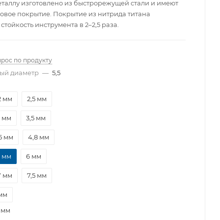
еталлу изготовлено из быстрорежущей стали и имеют
овое покрытие. Покрытие из нитрида титана
стойкость инструмента в 2–2,5 раза.
прос по продукту
ый диаметр
—
5,5
2 мм
2,5 мм
2 мм
3,5 мм
5 мм
4,8 мм
5 мм
6 мм
7 мм
7,5 мм
мм
 мм