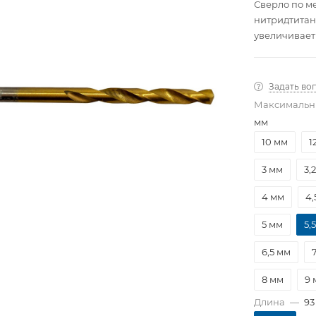
Сверло по м
нитридтитан
увеличивает 
Задать во
Максимальн
мм
10 мм
1
3 мм
3,
4 мм
4,
5 мм
5,
6,5 мм
8 мм
9 
Длина
—
93