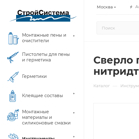
А
Москва
Монтажные пены и
очистители
Пистолеты для пены
Сверло п
и герметика
нитридт
Герметики
—
Каталог
Инструм
Клеящие составы
Монтажные
материалы и
силиконовые смазки
Инструменты