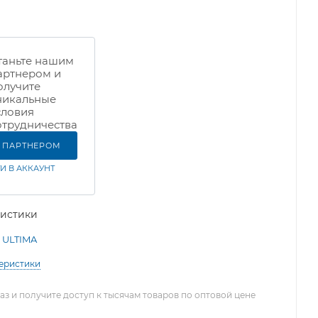
таньте нашим
артнером и
олучите
никальные
словия
отрудничества
Ь ПАРТНЕРОМ
И В АККАУНТ
ристики
ULTIMA
теристики
з и получите доступ к тысячам товаров по оптовой цене