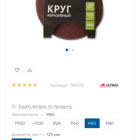
Артикул:
116008
Задать вопрос по продукту
Зернистость
—
P60
P100
P120
P24
P40
P60
P80
Диаметр, мм
—
125 мм