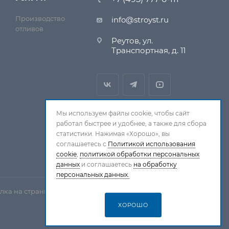
Производство
info@stroyst.ru
отливов
Реутов, ул.
Транспортная, д. 11
Мы используем файлы cookie, чтобы сайт
работал быстрее и удобнее, а также для сбора
статистики. Нажимая «Хорошо», вы
соглашаетесь с
Политикой использования
cookie
,
политикой обработки персональных
данных
и соглашаетесь
на обработку
персональных данных.
лка на страницу-источник обязательна.
ХОРОШО