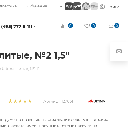
...
ддержка
Обучение
ВОЙТИ
0
0
0
 (495) 777-6-111
итые, №2 1,5"
ltima, литые, №1 1"
Артикул:
127051
струмента позволяет настраивать в довольно широких
змер захвата, имеет прочные и острые насечки на