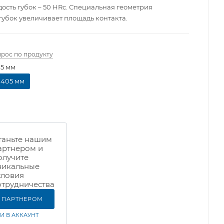
дость губок – 50 HRc. Специальная геометрия
губок увеличивает площадь контакта.
прос по продукту
5 мм
405 мм
таньте нашим
артнером и
олучите
никальные
словия
отрудничества
Ь ПАРТНЕРОМ
И В АККАУНТ