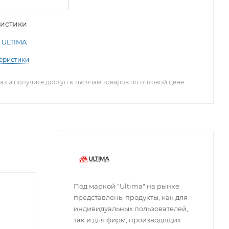
ристики
ULTIMA
теристики
з и получите доступ к тысячам товаров по оптовой цене
Под маркой "Ultima" на рынке
представлены продукты, как для
индивидуальных пользователей,
так и для фирм, производящих