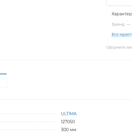
Характе
Бренд
—
Все харак
Оформите зака
ULTIMA
127050
300 мм