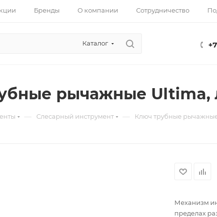
кции
Бренды
О компании
Сотрудничество
По
Каталог
+7
убные рычажные Ultima, л
—
—
енты
Слесарный инструмент
Ключ трубные рычажные U
Механизм ин
пределах ра