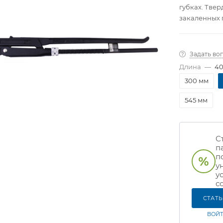
губках. Твер
закаленных 
Задать во
Длина
—
40
300 мм
545 мм
С
п
п
у
у
с
СТАТ
ВОЙТ