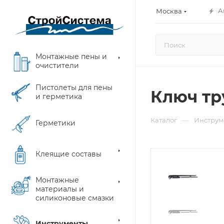
А
Москва
Монтажные пены и
очистители
Пистолеты для пены
Ключ тр
и герметика
—
Каталог
Инструм
Герметики
Клеящие составы
Монтажные
материалы и
силиконовые смазки
Инструменты