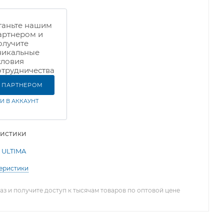
таньте нашим
артнером и
олучите
никальные
словия
отрудничества
Ь ПАРТНЕРОМ
И В АККАУНТ
ристики
ULTIMA
теристики
з и получите доступ к тысячам товаров по оптовой цене