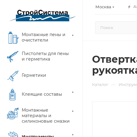
А
Москва
Монтажные пены и
очистители
Пистолеты для пены
Отвертка
и герметика
рукоятка
Герметики
—
Каталог
Инструм
Клеящие составы
Монтажные
материалы и
силиконовые смазки
Инструменты