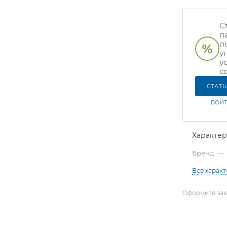
С
п
п
у
у
с
СТАТ
ВОЙТ
Характе
Бренд
—
Все харак
Оформите зака