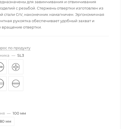
едназначены для завинчивания и отвинчивания
зделий с резьбой. Стержень отвертки изготовлен из
й стали CrV, наконечник намагничен. Эргономичная
нтная рукоятка обеспечивает удобный захват и
 вращение отвертки.
прос по продукту
чника
—
SL3
жня
—
100 мм
80 мм