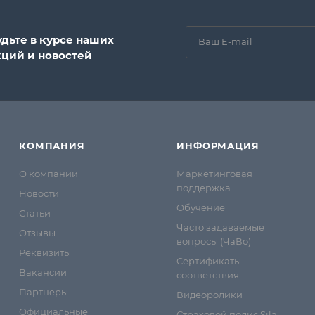
удьте в курсе наших
кций и новостей
КОМПАНИЯ
ИНФОРМАЦИЯ
О компании
Маркетинговая
поддержка
Новости
Обучение
Статьи
Часто задаваемые
Отзывы
вопросы (ЧаВо)
Реквизиты
Сертификаты
Вакансии
соответствия
Партнеры
Видеоролики
Официальные
Страховой полис Sila