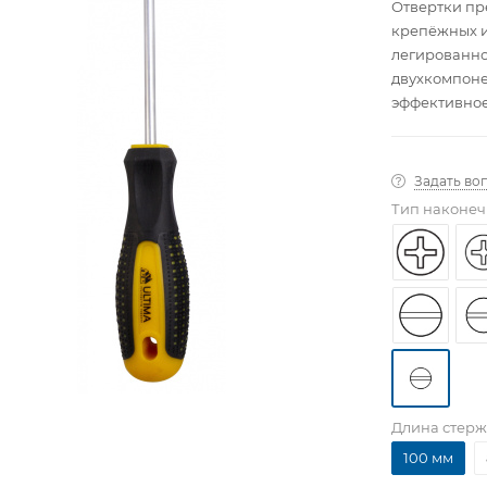
Отвертки пр
крепёжных и
легированно
двухкомпоне
эффективное
Задать во
Тип наконе
Длина стер
100 мм