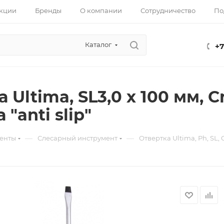
кции
Бренды
О компании
Сотрудничество
По
Каталог
+7
 Ultima, SL3,0 х 100 мм, 
 "anti slip"
—
—
енты
Слесарный инструмент
Отвертка Ultima, Ph, SL, 