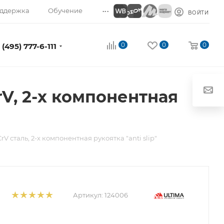
...
ддержка
Обучение
ВОЙТИ
0
0
0
 (495) 777-6-111
CrV, 2-х компонентная
CrV сталь, 2-х компонентная рукоятка "anti slip"
Артикул:
124006