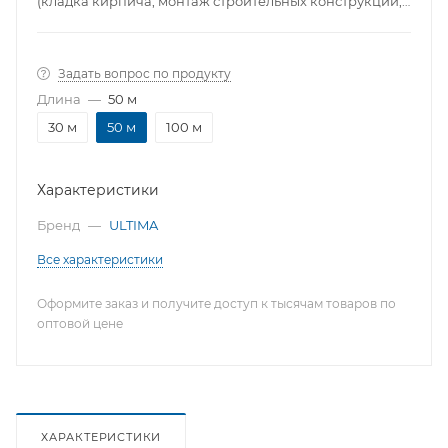
(кладка кирпича, монтаж строительных конструкций,
разметка участка и т.д) Шнур сплетен из
качественного и износостойкого нейлона. Для
удобной работы катушка снабжена рукояткой из
Задать вопрос по продукту
ударопрочного пластика.
Длина
—
50 м
30 м
50 м
100 м
Характеристики
Бренд
—
ULTIMA
Все характеристики
Оформите заказ и получите доступ к тысячам товаров по
оптовой цене
ХАРАКТЕРИСТИКИ