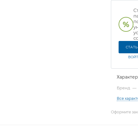
С
п
п
у
у
с
СТАТ
ВОЙТ
Характе
Бренд
—
Все харак
Оформите зака