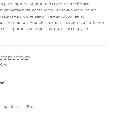
 растворителей, который сочетает в себе все
е свойства полиуретановой и силиконовой основ.
я монтажа и склеивания между собой таких
как металл, алюминий, стекло, пластик, дерево. Может
ся в строительстве как внутри, так и снаружи
 качестве эластичного клея.
прос по продукту
0 мл.
ый
в коробке
—
12 шт.