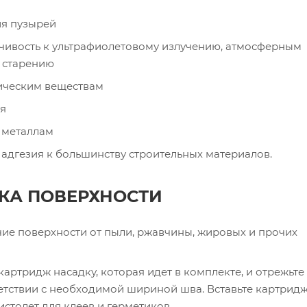
ия пузырей
чивость к ультрафиолетовому излучению, атмосферным
 старению
ическим веществам
ия
 металлам
адгезия к большинству строительных материалов.
КА ПОВЕРХНОСТИ
ие поверхности от пыли, ржавчины, жировых и прочих
картридж насадку, которая идет в комплекте, и отрежьте
етствии с необходимой шириной шва. Вставьте картридж
столет для клеев и герметиков.