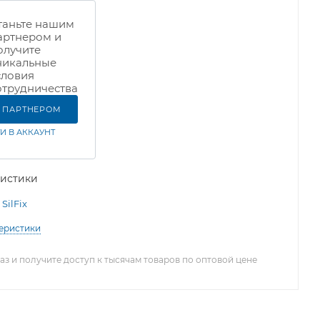
таньте нашим
артнером и
олучите
никальные
словия
отрудничества
Ь ПАРТНЕРОМ
И В АККАУНТ
ристики
SilFix
теристики
з и получите доступ к тысячам товаров по оптовой цене