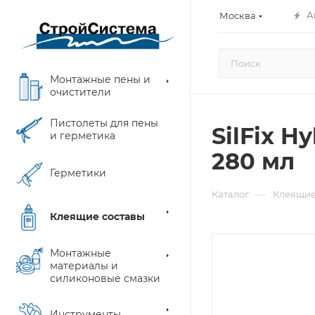
А
Москва
Монтажные пены и
очистители
Пистолеты для пены
SilFix H
и герметика
280 мл
Герметики
—
Каталог
Клеящие
Клеящие составы
Монтажные
материалы и
силиконовые смазки
Инструменты