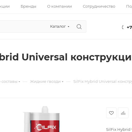
кции
Бренды
О компании
Сотрудничество
По
Каталог
+7
ybrid Universal конструк
—
—
 составы
Жидкие гвозди
SilFix Hybrid Universal конс
SilFix Hybri