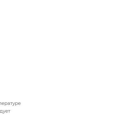
пературе
дует