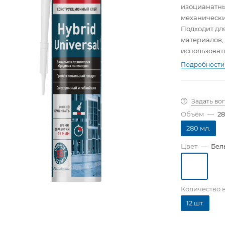
изоцианатных
механически
Подходит дл
материалов, 
использовать
помещений в
Подробности
Задать во
Объём
—
28
280 мл.
Цвет
—
Бел
Количество 
12 шт.