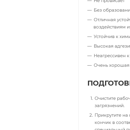
Не провисает
Без образован
Отличная устой
воздействиям и
Устойчив к хим
Высокая адгез
Неагрессивен к
Очень хорошая 
ПОДГОТОВ
Очистите рабоч
загрязнений.
Прикрутите на 
кончик в соотв
специальный пи