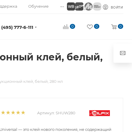
...
ддержка
Обучение
ВОЙТИ
0
0
0
 (495) 777-6-111
ционный клей, белый,
трукционный клей, белый, 280 мл
Артикул:
SHUW280
d Universal — это клей нового поколения, не содержащий