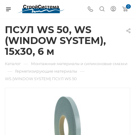
0
ПСУЛ WS 50, WS
(WINDOW SYSTEM),
15x30, 6 м
—
Каталог
Монтажные материалы и силиконовые смазки
—
—
Герметизирующие материалы
WS (WINDOW SYSTEM) ПСУЛ WS 50