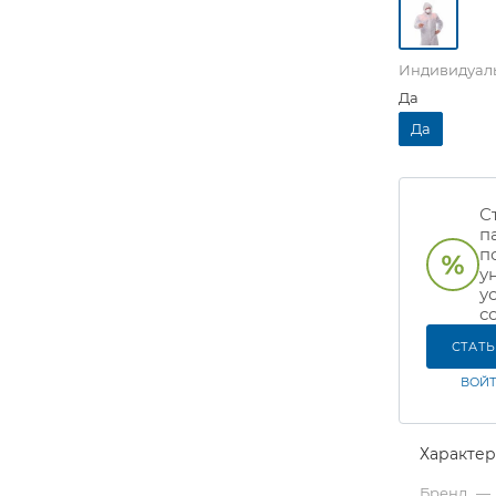
Индивидуаль
Да
Да
С
п
п
у
у
с
СТАТ
ВОЙТ
Характе
Бренд
—