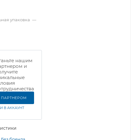
ная упаковка
—
таньте нашим
артнером и
олучите
никальные
словия
отрудничества
Ь ПАРТНЕРОМ
И В АККАУНТ
ристики
Без бренда