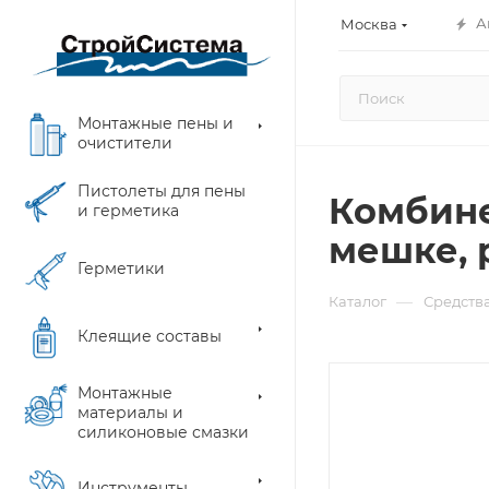
А
Москва
Монтажные пены и
очистители
Пистолеты для пены
Комбине
и герметика
мешке, 
Герметики
—
Каталог
Средств
Клеящие составы
Монтажные
материалы и
силиконовые смазки
Инструменты