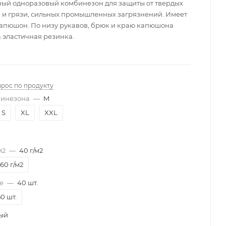
ый одноразовый комбинезон для защиты от твердых
и и грязи, сильных промышленных загрязнений. Имеет
апюшон. По низу рукавов, брюк и краю капюшона
 эластичная резинка.
прос по продукту
бинезона
—
M
S
XL
XXL
м2
—
40 г/м2
60 г/м2
е
—
40 шт.
0 шт.
ый