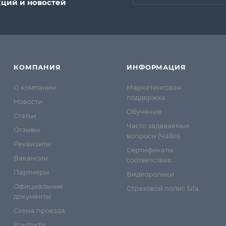
кций и новостей
КОМПАНИЯ
ИНФОРМАЦИЯ
О компании
Маркетинговая
поддержка
Новости
Обучение
Статьи
Часто задаваемые
Отзывы
вопросы (ЧаВо)
Реквизиты
Сертификаты
Вакансии
соответствия
Партнеры
Видеоролики
Официальные
Страховой полис Sila
документы
Схема проезда
Контакты