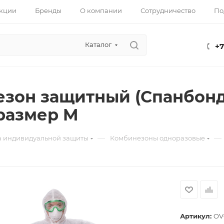
кции
Бренды
О компании
Сотрудничество
По
Каталог
+7
зон защитный (Спанбонд, 
размер M
—
—
а индивидуальной защиты
Комбинезоны одноразовые
Артикул:
OV