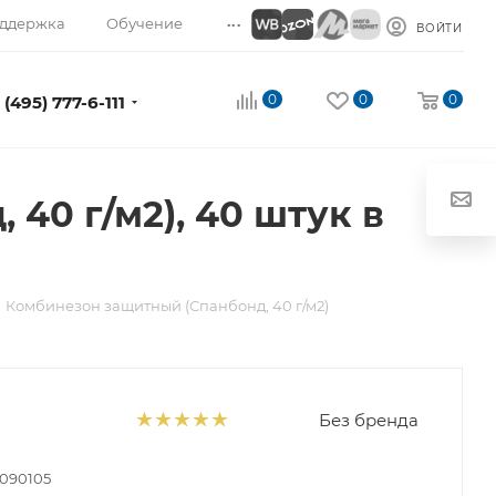
...
ддержка
Обучение
ВОЙТИ
0
0
0
 (495) 777-6-111
40 г/м2), 40 штук в
Комбинезон защитный (Спанбонд, 40 г/м2)
Без бренда
090105