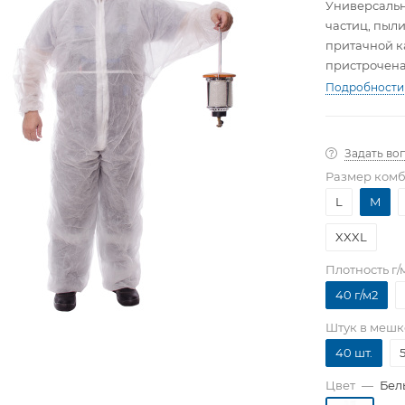
Универсальн
частиц, пыл
притачной к
пристрочена
Подробности
Задать во
Размер ком
L
M
XXXL
Плотность г/
40 г/м2
Штук в мешк
40 шт.
5
Цвет
—
Бел