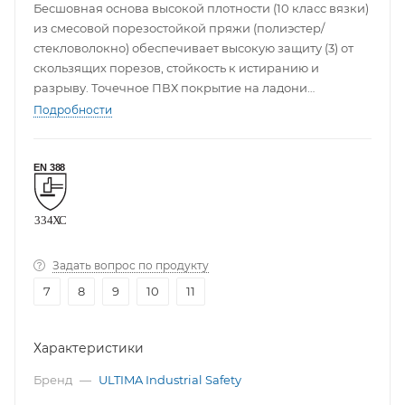
Бесшовная основа высокой плотности (10 класс вязки)
из смесовой порезостойкой пряжи (полиэстер/
стекловолокно) обеспечивает высокую защиту (3) от
скользящих порезов, стойкость к истиранию и
разрыву. Точечное ПВХ покрытие на ладони
обеспечивает отличный захват.
Подробности
Задать вопрос по продукту
7
8
9
10
11
Характеристики
Бренд
—
ULTIMA Industrial Safety