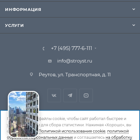
ИНФОРМАЦИЯ
УСЛУГИ
+7 (495) 777-6-111
info@stroyst.ru
Реутов, ул. Транспортная, д. 11
Мы используем файлы cookie, чтобы сайт работал быстрее и
удобнее, а также для сбора статистики. Нажимая «Хорошо», вы
© 1994-2026 СтройСистема. Все права защищены. При
соглашаетесь с
Политикой использования cookie
,
политикой
обработки персональных данных
копировании материалов ссылка на страницу-
и соглашаетесь
на обработку