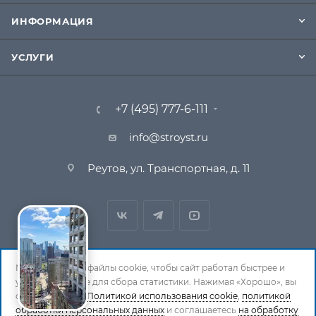
ИНФОРМАЦИЯ
УСЛУГИ
+7 (495) 777-6-111
info@stroyst.ru
Реутов, ул. Транспортная, д. 11
Мы используем файлы cookie, чтобы сайт работал быстрее и
удобнее, а также для сбора статистики. Нажимая «Хорошо», вы
© 1994-2026 СтройСистема. Все права защищены. При
соглашаетесь с
Политикой использования cookie
,
политикой
обработки персональных данных
копировании материалов ссылка на страницу-
и соглашаетесь
на обработку