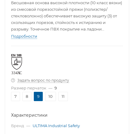
Бесшовная основа высокой плотности (10 класс вязки)
из смесовой порезостойкой пряжи (полиэстер/
стекловолокно) обеспечивает высокую защиту (3) от
скользящих порезов, стойкость к истиранию и
разрыву. Точечное ПВХ покрытие на ладони
обеспечивает отличный захват.
Подробности
Задать вопрос по продукту
Размер перчаток
—
9
7
8
9
10
11
Характеристики
Бренд
—
ULTIMA Industrial Safety