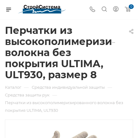
0
Перчатки из
высокополимеризирова
волокна без
покрытия ULTIMA,
ULT930, размер 8
—
—
Каталог
Средства индивидуальной защиты
—
Средства защиты рук
Перчатки из высокополимеризированного волокна без
покрытия ULTIMA, ULT930