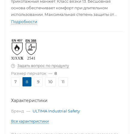
трикотажный манжет. Класс вязки 13. Бесшовная
основа обеспечивает комфорт при длительном
использовании. Максимальная степень защиты от
порезов (5). Высокая чувствительность пальцев.
Подробности
Задать вопрос по продукту
Размер перчаток
—
8
7
8
9
10
11
Характеристики
Бренд
—
ULTIMA Industrial Safety
Все характеристики