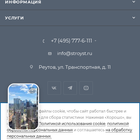
ИНФОРМАЦИЯ
УСЛУГИ
+7 (495) 777-6-111
info@stroyst.ru
Реутов, ул. Транспортная, д. 11
Мы используем файлы cookie, чтобы сайт работал быстрее и
удобнее, а также для сбора статистики. Нажимая «Хорошо», вы
© 1994-2026 СтройСистема. Все права защищены. При
соглашаетесь с
Политикой использования cookie
,
политикой
обработки персональных данных
и соглашаетесь
на обработку
копировании материалов ссылка на страницу-
персональных данных.
источник обязательна.