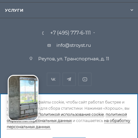
УСЛУГИ
+7 (495) 777-6-111
info@stroyst.ru
Реутов, ул. Транспортная, д. 11
Мы используем файлы cookie, чтобы сайт работал быстрее и
удобнее, а также для сбора статистики. Нажимая «Хорошо», вы
© 1994-2026 СтройСистема. Все права защищены. При
соглашаетесь с
Политикой использования cookie
,
политикой
обработки персональных данных
и соглашаетесь
на обработку
копировании материалов ссылка на страницу-
персональных данных.
источник обязательна.
Политика обработки персональных данных