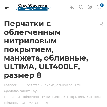
0
Перчатки с
облегченным
нитриловым
покрытием,
манжета, обливные,
ULTIMA, ULT400LF,
размер 8
—
—
Каталог
Средства индивидуальной защиты
—
Средства защиты рук
Перчатки с облегченным нитриловым покрытием, манжета,
обливные, ULTIMA, ULT400LF